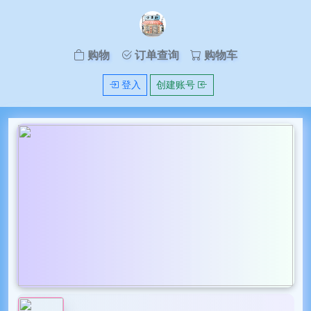
购物
订单查询
购物车
登入
创建账号