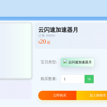
云闪速加速器月
已售 99999+
20
¥
起
宝贝类型:
云闪速加速器月
购买数量:
56
立即购买
加入购物车