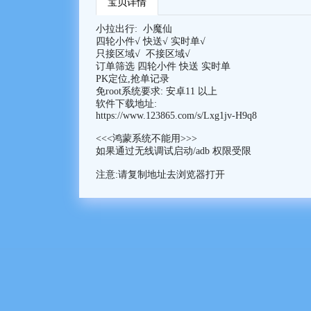
宝贝详情
小魔仙
小拉出行:
四轮小件√ 快送√ 实时单√
只接区域√ 不接区域√
订单筛选 四轮小件 快送 实时单
PK定位,抢单记录
免root系统要求: 安卓11 以上
软件下载地址:
https://www.123865.com/s/Lxg1jv-H9q8
<<<鸿蒙系统不能用>>>
如果通过无线调试启动/adb 权限受限
注意:请复制地址去浏览器打开