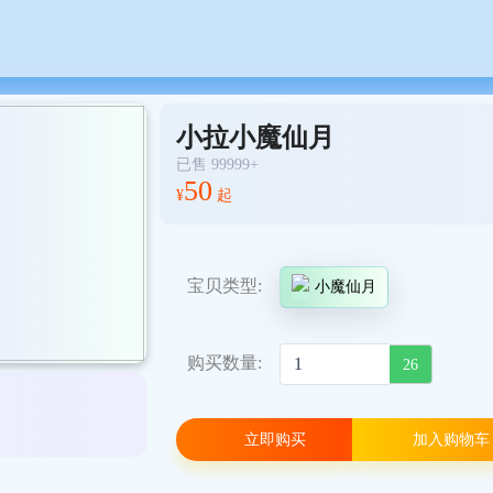
小拉小魔仙月
已售 99999+
50
¥
起
宝贝类型:
小魔仙月
购买数量:
26
立即购买
加入购物车