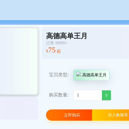
高德高单王月
已售 99999+
75
¥
起
宝贝类型:
高德高单王月
购买数量:
9
立即购买
加入购物车