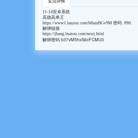
宝贝详情
11-14安卓系统
高德高单王
https://www1.lauzou.com/b8amBGv9M 密码: 89ft
解绑链接
https://jbang.lnazou.com/newj.html
b37vM5hxS6cFCMU3
解绑密码