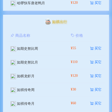
¥120
买它
哈啰快车唐老鸭月
如祺出行
商品名称
价格
¥55
买它
如期史努比周
¥110
买它
如期史努比月
¥120
买它
如棋龙虾月
¥30
买它
如褀传奇周
¥60
买它
如褀传奇月