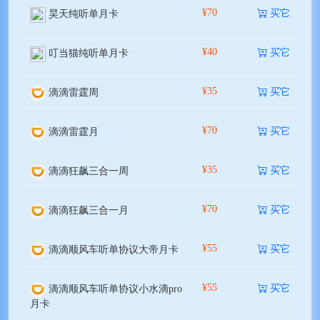
¥70
买它
昊天纯听单月卡
¥40
买它
叮当猫纯听单月卡
¥35
买它
滴滴雷霆周
¥70
买它
滴滴雷霆月
¥35
买它
滴滴狂飙三合一周
¥70
买它
滴滴狂飙三合一月
¥55
买它
滴滴顺风车听单协议大帝月卡
¥55
买它
滴滴顺风车听单协议小水滴pro
月卡