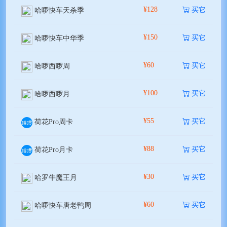
¥128
买它
哈啰快车天杀季
¥150
买它
哈啰快车中华季
¥60
买它
哈啰西啰周
¥100
买它
哈啰西啰月
¥55
买它
荷花Pro周卡
¥88
买它
荷花Pro月卡
¥30
买它
哈罗牛魔王月
¥60
买它
哈啰快车唐老鸭周