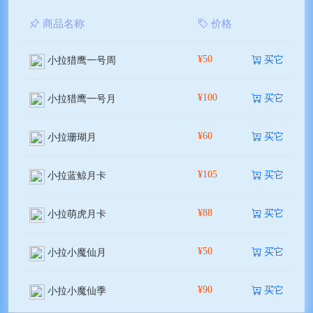
商品名称
价格
¥50
买它
小拉猎鹰一号周
¥100
买它
小拉猎鹰一号月
¥60
买它
小拉珊瑚月
¥105
买它
小拉蓝鲸月卡
¥88
买它
小拉萌虎月卡
¥50
买它
小拉小魔仙月
¥90
买它
小拉小魔仙季