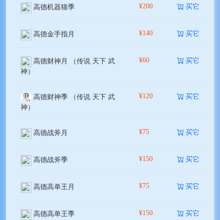
¥200
买它
高德机器猫季
¥140
买它
高德金手指月
¥60
买它
高德财神月 （传说 天下 武
神）
¥120
买它
高德财神季 （传说 天下 武
神）
¥75
买它
高德战斧月
¥150
买它
高德战斧季
¥75
买它
高德高单王月
¥150
买它
高德高单王季