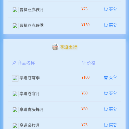
¥75
买它
曹操燕赤侠月
¥150
买它
曹操燕赤侠季
享道出行
商品名称
价格
¥100
买它
享道苍穹季
¥60
买它
享道苍穹月
¥60
买它
享道虎头蜂月
¥75
买它
享道朵拉月