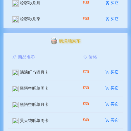
¥30
买它
哈啰秒杀月
¥60
买它
哈啰秒杀季
滴滴顺风车
商品名称
价格
¥70
买它
滴滴叮当猫月卡
¥30
买它
黑悟空听单周卡
¥60
买它
黑悟空听单月卡
¥40
买它
昊天纯听单周卡