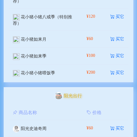
荐）
¥120
买它
花小猪小猪八戒季（特别推
荐）
¥60
买它
花小猪如来月
¥100
买它
花小猪如来季
¥200
买它
花小猪小猪喂饭季
阳光出行
商品名称
价格
¥60
买它
阳光史迪奇周