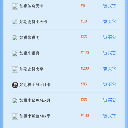
¥6
买它
如褀传奇天卡
¥10
买它
如期史努比天卡
¥65
买它
如祺米祺周
¥120
买它
如祺米祺月
¥200
买它
如期史努比季
¥85
买它
如期棋手Max月卡
¥65
买它
如棋小鲨鱼Max月
¥130
买它
如棋小鲨鱼Max季