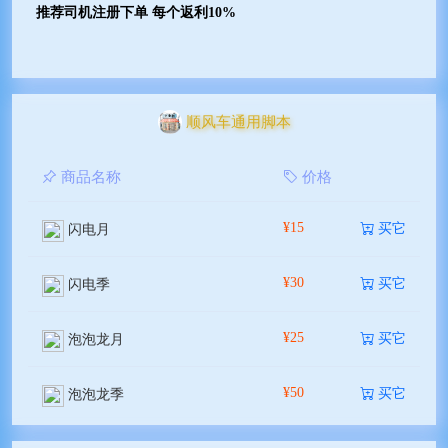
推荐司机注册下单 每个返利10%
顺风车通用脚本
商品名称
价格
¥15
买它
闪电月
¥30
买它
闪电季
¥25
买它
泡泡龙月
¥50
买它
泡泡龙季