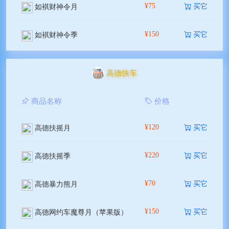
¥75
买它
如褀财神令月
¥150
买它
如褀财神令季
高德快车
商品名称
价格
¥120
买它
高德扶摇月
¥220
买它
高德扶摇季
¥70
买它
高德暴力熊月
¥150
买它
高德网约车魔尊月（苹果版）