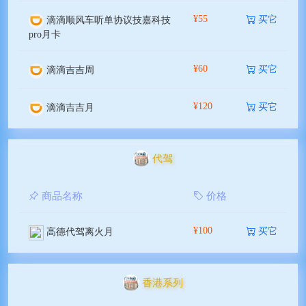
¥55
买它
滴滴顺风车听单协议技嘉科技
pro月卡
¥60
买它
滴滴吉吉周
¥120
买它
滴滴吉吉月
代驾
商品名称
价格
¥100
买它
高德代驾离火月
香港系列