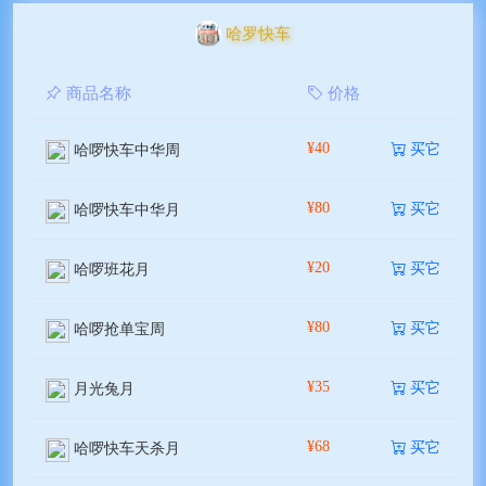
哈罗快车
商品名称
价格
¥40
买它
哈啰快车中华周
¥80
买它
哈啰快车中华月
¥20
买它
哈啰班花月
¥80
买它
哈啰抢单宝周
¥35
买它
月光兔月
¥68
买它
哈啰快车天杀月