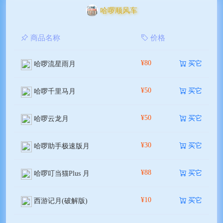
哈啰顺风车
商品名称
价格
¥80
买它
哈啰流星雨月
¥50
买它
哈啰千里马月
¥50
买它
哈啰云龙月
¥30
买它
哈啰助手极速版月
¥88
买它
哈啰叮当猫Plus 月
¥10
买它
西游记月(破解版)